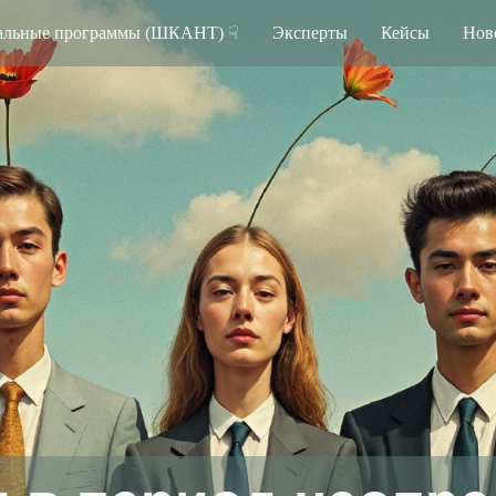
альные программы (ШКАНТ) ☟
Эксперты
Кейсы
Нов