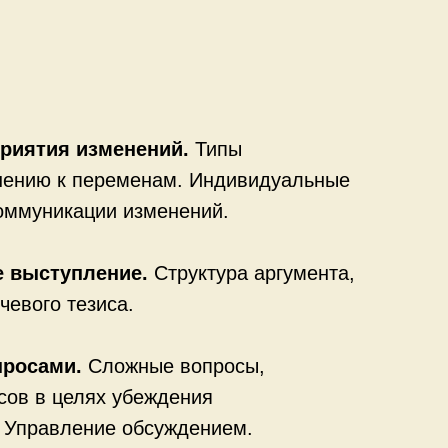
приятия изменений.
Типы
шению к переменам. Индивидуальные
оммуникации изменений.
е выступление.
Структура аргумента,
евого тезиса.
просами.
Сложные вопросы,
сов в целях убеждения
. Управление обсуждением.