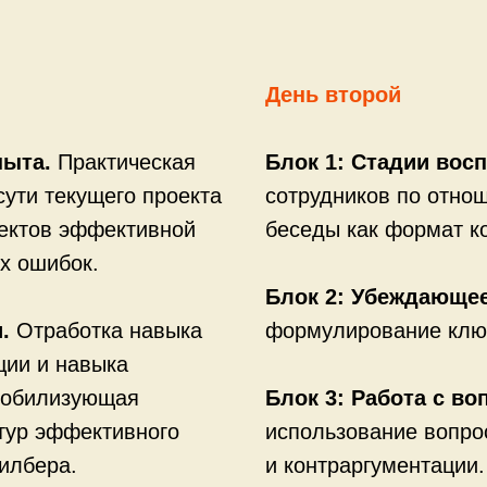
День второй
пыта.
Практическая
Блок 1: Стадии вос
сути текущего проекта
сотрудников по отно
ектов эффективной
беседы как формат к
х ошибок.
Блок 2: Убеждающе
.
Отработка навыка
формулирование ключ
ции и навыка
Мобилизующая
Блок 3: Работа с во
тур эффективного
использование вопро
илбера.
и контраргументации