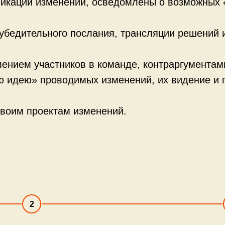
икации изменений, осведомлены о возможных 
бедительного послания, трансляции решений и
лением участников в команде, контраргумента
 идею» проводимых изменений, их видение и п
своим проектам изменений.