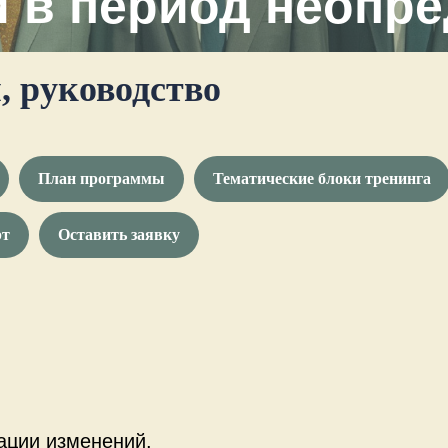
 в период неопре
, руководство
План программы
Тематические блоки тренинга
рт
Оставить заявку
ации изменений.